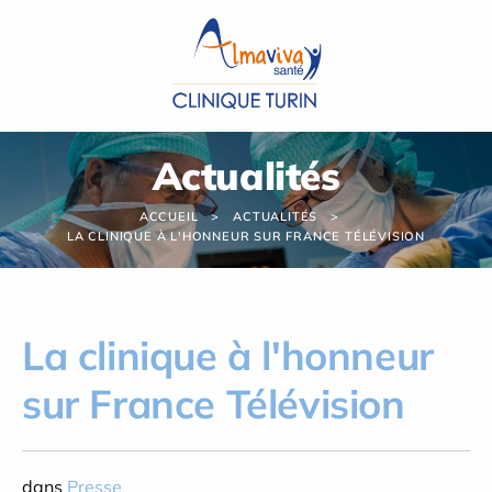
Panneau de gestion des cookies
Actualités
ACCUEIL
ACTUALITÉS
LA CLINIQUE À L'HONNEUR SUR FRANCE TÉLÉVISION
La clinique à l'honneur
sur France Télévision
dans
Presse