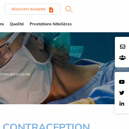
RÉSULTATS IMAGERIE
ens
Qualité
Prestations hôtelières
PTION MASCULINE
A CONTRACEPTION