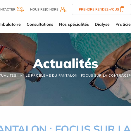
ONTACTER
NOUS REJOINDRE
PRENDRE RENDEZ-VOUS
mbulatoire
Consultations
Nos spécialités
Dialyse
Pratici
Actualités
TUALITÉS
LE PROBLEME DU PANTALON : FOCUS SUR LA CONTRACE
ANTALON : FOCUS SUR L