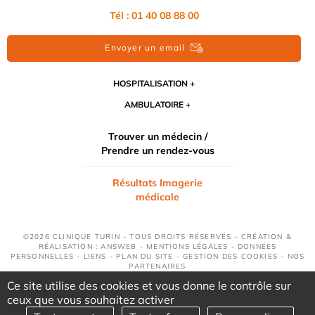
Tél : 01 40 08 88 00
Envoyer un email
HOSPITALISATION
AMBULATOIRE
Trouver un médecin /
Prendre un rendez-vous
Résultats Imagerie
médicale
©2026 CLINIQUE TURIN - TOUS DROITS RÉSERVÉS - CRÉATION &
RÉALISATION : ANSWEB -
MENTIONS LÉGALES
-
DONNÉES
PERSONNELLES
-
LIENS
-
PLAN DU SITE
-
GESTION DES COOKIES
-
NOS
PARTENAIRES
Ce site utilise des cookies et vous donne le contrôle sur
ceux que vous souhaitez activer