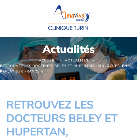
Panneau de gestion des cookies
Actualités
ACCUEIL
ACTUALITÉS
RETROUVEZ LES DOCTEURS BELEY ET HUPERTAN, UROLOGUES, EN
REPLAY SUR FRANCE 5
RETROUVEZ LES
DOCTEURS BELEY ET
HUPERTAN,