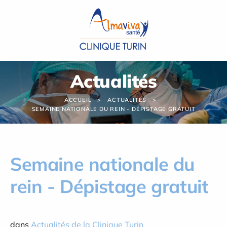
Panneau de gestion des cookies
Actualités
ACCUEIL
ACTUALITÉS
SEMAINE NATIONALE DU REIN - DÉPISTAGE GRATUIT
Semaine nationale du
rein - Dépistage gratuit
dans
Actualités de la Clinique Turin