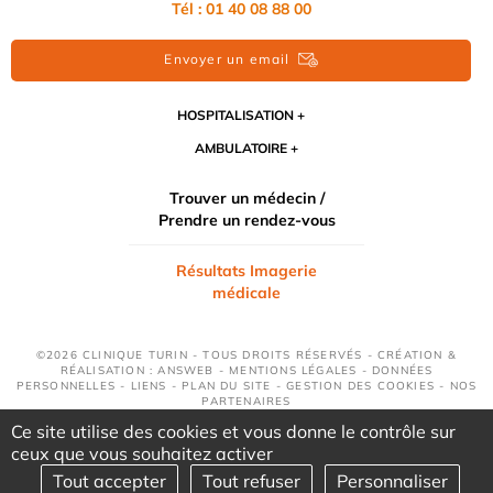
Tél : 01 40 08 88 00
Envoyer un email
HOSPITALISATION
AMBULATOIRE
Trouver un médecin /
Prendre un rendez-vous
Résultats Imagerie
médicale
©2026 CLINIQUE TURIN - TOUS DROITS RÉSERVÉS - CRÉATION &
RÉALISATION : ANSWEB -
MENTIONS LÉGALES
-
DONNÉES
PERSONNELLES
-
LIENS
-
PLAN DU SITE
-
GESTION DES COOKIES
-
NOS
PARTENAIRES
Ce site utilise des cookies et vous donne le contrôle sur
ceux que vous souhaitez activer
Tout accepter
Tout refuser
Personnaliser