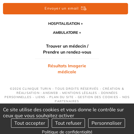
Envoyer un email
HOSPITALISATION
AMBULATOIRE
Trouver un médecin /
Prendre un rendez-vous
Résultats Imagerie
médicale
©2026 CLINIQUE TURIN - TOUS DROITS RÉSERVÉS - CRÉATION &
RÉALISATION : ANSWEB -
MENTIONS LÉGALES
-
DONNÉES
PERSONNELLES
-
LIENS
-
PLAN DU SITE
-
GESTION DES COOKIES
-
NOS
PARTENAIRES
Ce site utilise des cookies et vous donne le contrôle sur
ceux que vous souhaitez activer
Tout accepter
Tout refuser
Personnaliser
Politique de confidentialité