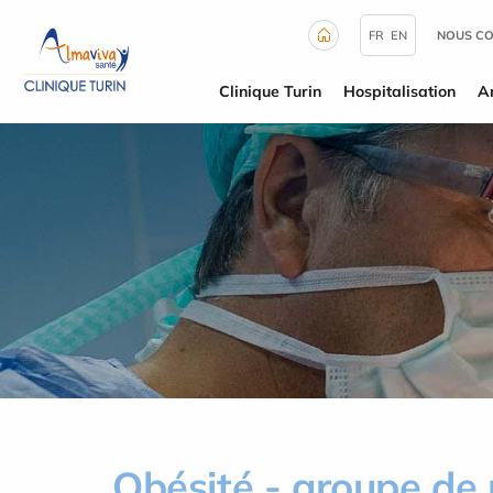
Panneau de gestion des cookies
FR
EN
NOUS C
Clinique Turin
Hospitalisation
A
Obésité - groupe de 