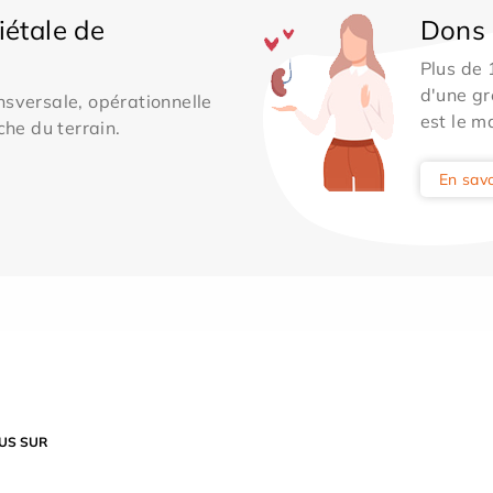
iétale de
Dons 
Plus de
d'une gr
sversale, opérationnelle
est le m
che du terrain.
En savo
US SUR