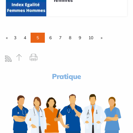
«
3
4
5
6
7
8
9
10
»
Pratique