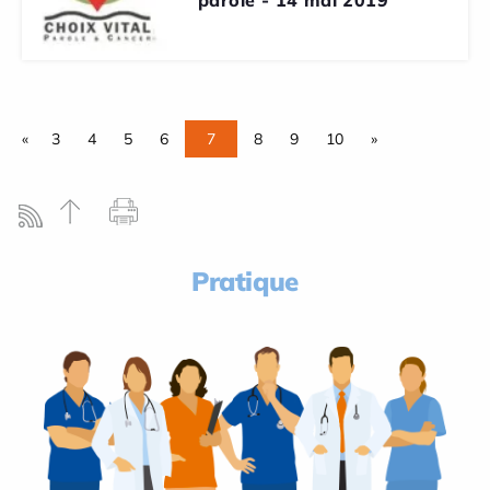
«
3
4
5
6
7
8
9
10
»
Pratique