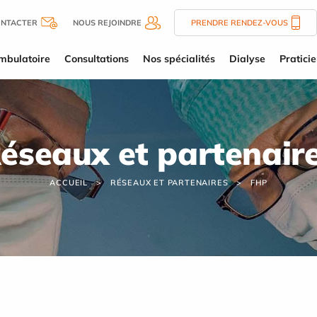
ONTACTER
NOUS REJOINDRE
PRENDRE RENDEZ-VOUS
mbulatoire
Consultations
Nos spécialités
Dialyse
Pratici
éseaux et partenair
ACCUEIL
RÉSEAUX ET PARTENAIRES
FHP