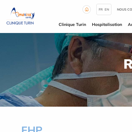
Panneau de gestion des cookies
FR
EN
NOUS C
Clinique Turin
Hospitalisation
A
R
FHP