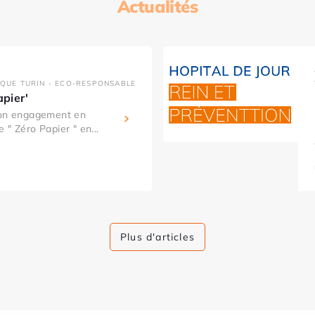
Actualités
IQUE TURIN - ECO-RESPONSABLE
apier'
son engagement en
 " Zéro Papier " en...
Plus d'articles