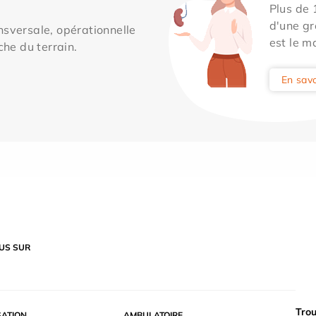
Plus de
d'une gr
sversale, opérationnelle
est le m
che du terrain.
En savo
US SUR
Trou
SATION
AMBULATOIRE