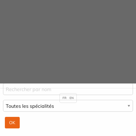
Panneau de gestion des cookies
Praticiens
ACCUEIL
PRATICIENS
AURÉLIE BIRENBAUM
FR
EN