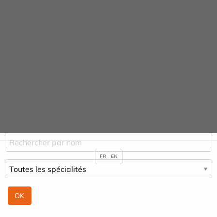
Panneau de gestion des cookies
Praticiens
ACCUEIL
PRATICIENS
NADIA CHOUCHANE
FR
EN