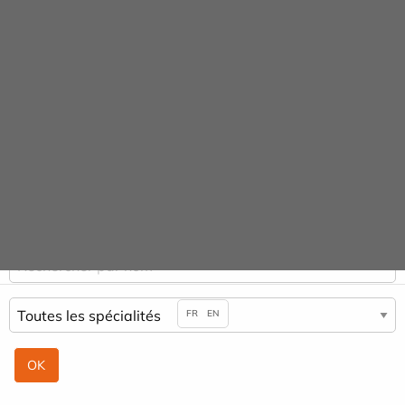
Panneau de gestion des cookies
Praticiens
ACCUEIL
PRATICIENS
PIERRE DARSA
FR
EN