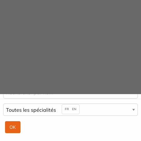
Panneau de gestion des cookies
Praticiens
ACCUEIL
PRATICIENS
FRÉDÉRIC RUFIN
FR
EN