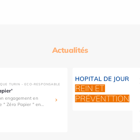
Actualités
IQUE TURIN - ECO-RESPONSABLE
apier'
son engagement en
 " Zéro Papier " en...