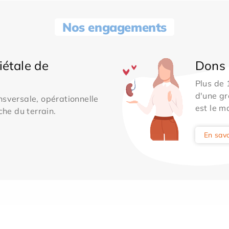
Nos engagements
iétale de
Dons 
Plus de
d'une gr
sversale, opérationnelle
est le m
che du terrain.
En savo