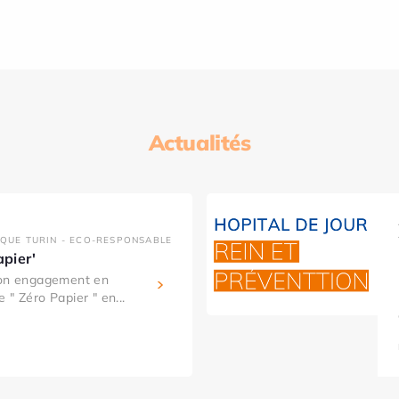
Actualités
IQUE TURIN - ECO-RESPONSABLE
apier'
son engagement en
 " Zéro Papier " en...