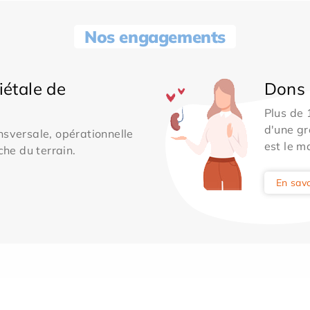
Nos engagements
iétale de
Dons 
Plus de
d'une gr
sversale, opérationnelle
est le m
che du terrain.
En savo