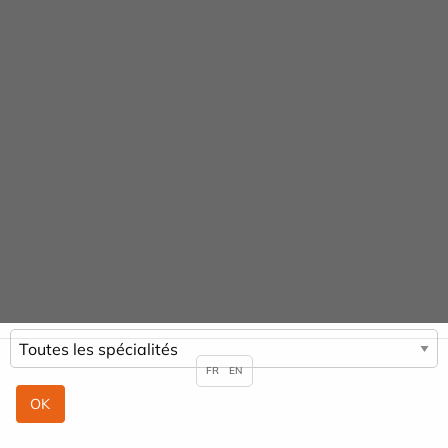
Panneau de gestion des cookies
Praticiens
ACCUEIL
PRATICIENS
LUCILLE SAATDJIAN
FR
EN