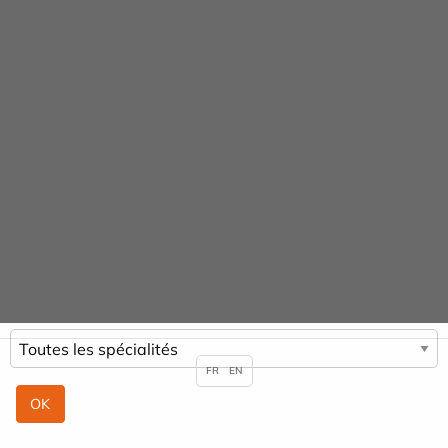
Panneau de gestion des cookies
Praticiens
ACCUEIL
PRATICIENS
NATHAN AZERRAF
FR
EN