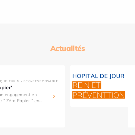
Actualités
IQUE TURIN - ECO-RESPONSABLE
apier'
son engagement en
 " Zéro Papier " en...