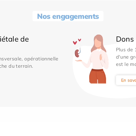
Nos engagements
iétale de
Dons 
Plus de
d'une gr
sversale, opérationnelle
est le m
che du terrain.
En savo