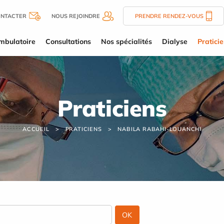
ONTACTER
NOUS REJOINDRE
PRENDRE RENDEZ-VOUS
mbulatoire
Consultations
Nos spécialités
Dialyse
Pratici
Praticiens
ACCUEIL
PRATICIENS
NABILA RABAHI-LOUANCHI