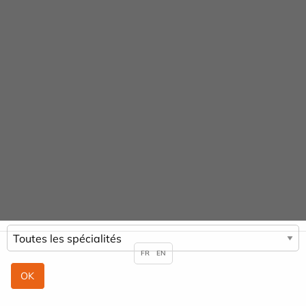
Panneau de gestion des cookies
Praticiens
ACCUEIL
PRATICIENS
NABILE DRIOUECHE
FR
EN