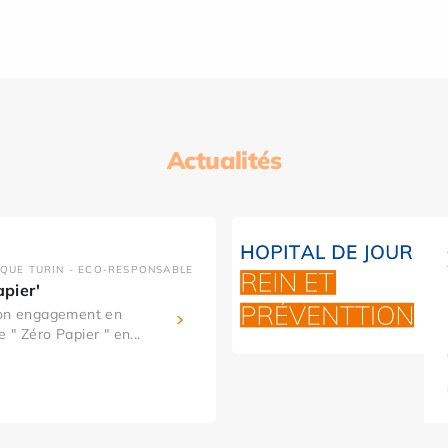
Actualités
IQUE TURIN - ECO-RESPONSABLE
apier'
son engagement en
 " Zéro Papier " en...