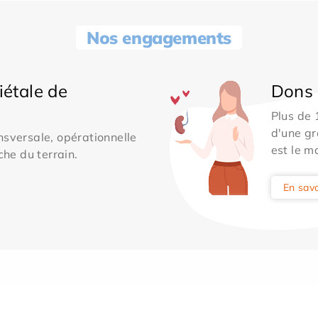
Nos engagements
iétale de
Dons 
Plus de
d'une gr
sversale, opérationnelle
est le m
che du terrain.
En savo