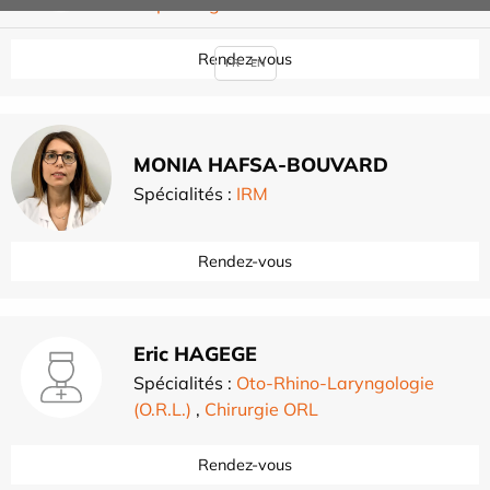
Hépatologie
Rendez-vous
FR
EN
MONIA HAFSA-BOUVARD
Spécialités :
IRM
Rendez-vous
Eric HAGEGE
Spécialités :
Oto-Rhino-Laryngologie
(O.R.L.)
,
Chirurgie ORL
Rendez-vous