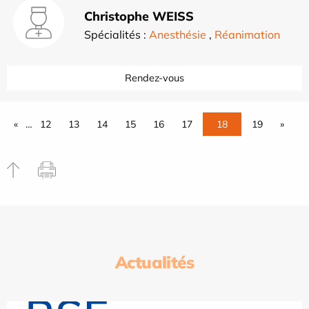
Christophe WEISS
Spécialités :
Anesthésie
,
Réanimation
Rendez-vous
«
…
12
13
14
15
16
17
18
19
»
Actualités