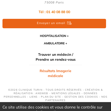
75008 Paris
Tél : 01 40 08 88 00
Envoyer un email
HOSPITALISATION
AMBULATOIRE
Trouver un médecin /
Prendre un rendez-vous
Résultats Imagerie
médicale
©2026 CLINIQUE TURIN - TOUS DROITS RÉSERVÉS - CRÉATION &
RÉALISATION : ANSWEB -
MENTIONS LÉGALES
-
DONNÉES
PERSONNELLES
-
LIENS
-
PLAN DU SITE
-
GESTION DES COOKIES
-
NOS
PARTENAIRES
Ce site utilise des cookies et vous donne le contrôle sur