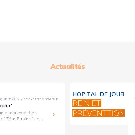
Actualités
IQUE TURIN - ECO-RESPONSABLE
apier'
son engagement en
 " Zéro Papier " en...