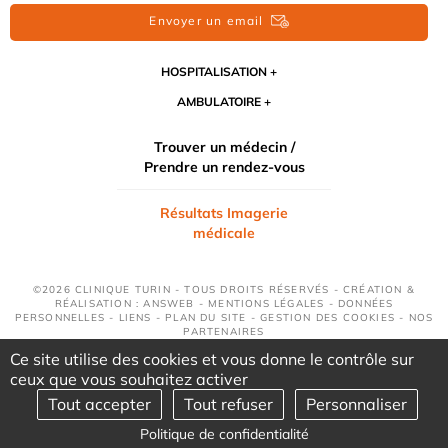
Envoyer un email
HOSPITALISATION
AMBULATOIRE
Trouver un médecin /
Prendre un rendez-vous
Résultats Imagerie
médicale
©2026 CLINIQUE TURIN - TOUS DROITS RÉSERVÉS - CRÉATION &
RÉALISATION : ANSWEB -
MENTIONS LÉGALES
-
DONNÉES
PERSONNELLES
-
LIENS
-
PLAN DU SITE
-
GESTION DES COOKIES
-
NOS
PARTENAIRES
Ce site utilise des cookies et vous donne le contrôle sur
ceux que vous souhaitez activer
Tout accepter
Tout refuser
Personnaliser
Politique de confidentialité