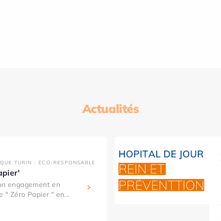
Actualités
IQUE TURIN - ECO-RESPONSABLE
apier'
son engagement en
 " Zéro Papier " en...