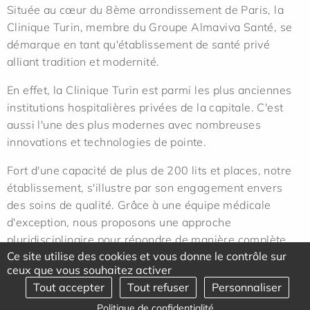
Située au cœur du 8ème arrondissement de Paris, la
Clinique Turin, membre du Groupe Almaviva Santé, se
démarque en tant qu'établissement de santé privé
alliant tradition et modernité.
En effet, la Clinique Turin est parmi les plus
anciennes
institutions hospitalières privées de la capitale. C'est
aussi l'une des plus modernes avec nombreuses
innovations et technologies de pointe.
Fort d'une capacité de plus de 200 lits et places, notre
établissement, s'illustre par son engagement envers
des soins de qualité. Grâce à une équipe médicale
d'exception, nous proposons une approche
pluridisciplinaire pour répondre de manière complète
Ce site utilise des cookies et vous donne le contrôle sur
aux besoins de nos patients.
ceux que vous souhaitez activer
Leur bien-être est au cœur de nos préoccupations.
Tout accepter
Tout refuser
Personnaliser
Politique de confidentialité