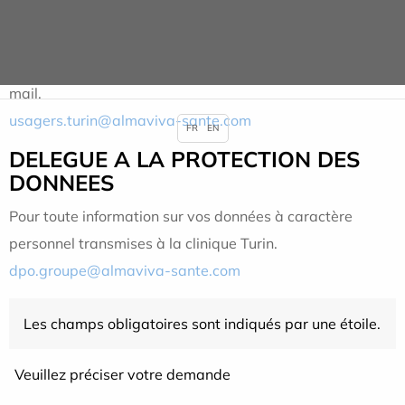
charge des patients et de leurs proches (décret n°2016-
726 du 01/06/2016). Vous pouvez saisir la commission
en adressant une lettre à la Direction ou en envoyant un
mail.
usagers.turin@almaviva-sante.com
FR
EN
DELEGUE A LA PROTECTION DES
DONNEES
Pour toute information sur vos données à caractère
personnel transmises à la clinique Turin.
dpo.groupe@almaviva-sante.com
Les champs obligatoires sont indiqués par une étoile.
Veuillez préciser votre demande