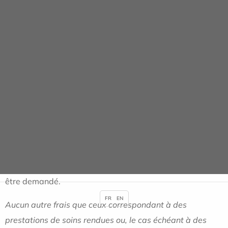
hospitalier est fixé par arrêté ministériel.
Participation forfaitaire : 32€ par séjour
La préservation de la Sécurité sociale est l'affaire de tous
et vous y participez, en principe, à chacune de vos
dépenses de santé. Cette partie qui reste à votre charge
est appelée « participation forfaitaire » ou « ticket
modérateur ».
La participation forfaitaire de 32€ s'applique aux actes
dont le tarif est supérieur ou égal à 120 euros. Pour tout
acte inférieur à 120€, un ticket modérateur pourra vous
être demandé.
FR
EN
Aucun autre frais que ceux correspondant à des
prestations de soins rendues ou, le cas échéant à des