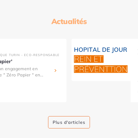
Actualités
IQUE TURIN - ECO-RESPONSABLE
apier'
son engagement en
 " Zéro Papier " en...
Plus d'articles