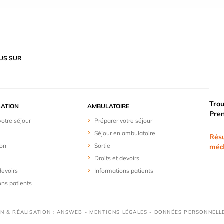
US SUR
Trou
SATION
AMBULATOIRE
Pre
votre séjour
Préparer votre séjour
Séjour en ambulatoire
Résu
ion
Sortie
méd
Droits et devoirs
devoirs
Informations patients
ons patients
ON & RÉALISATION : ANSWEB -
MENTIONS LÉGALES
-
DONNÉES PERSONNELL