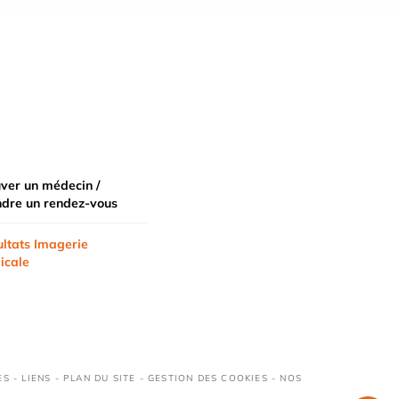
ver un médecin /
ndre un rendez-vous
ltats Imagerie
icale
ES
-
LIENS
-
PLAN DU SITE
-
GESTION DES COOKIES
-
NOS