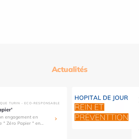
Actualités
IQUE TURIN - ECO-RESPONSABLE
apier'
son engagement en
 " Zéro Papier " en...