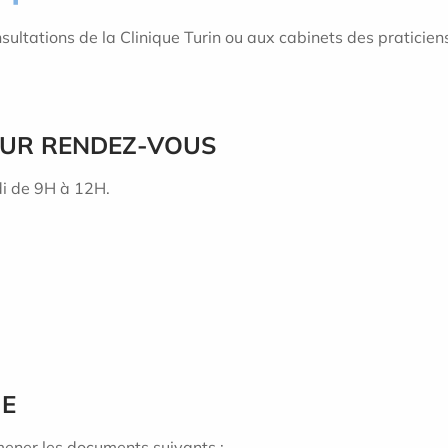
ultations de la Clinique Turin ou aux cabinets des praticiens
UR RENDEZ-VOUS
di de 9H à 12H.
IE
mener les documents suivants :