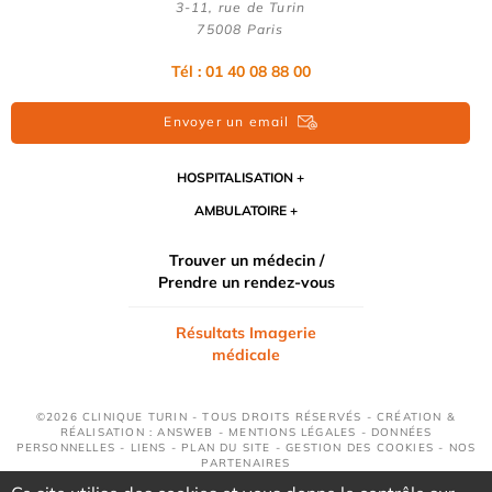
3-11, rue de Turin
75008 Paris
Tél : 01 40 08 88 00
Envoyer un email
HOSPITALISATION
AMBULATOIRE
Trouver un médecin /
Prendre un rendez-vous
Résultats Imagerie
médicale
©2026 CLINIQUE TURIN - TOUS DROITS RÉSERVÉS - CRÉATION &
RÉALISATION : ANSWEB -
MENTIONS LÉGALES
-
DONNÉES
PERSONNELLES
-
LIENS
-
PLAN DU SITE
-
GESTION DES COOKIES
-
NOS
PARTENAIRES