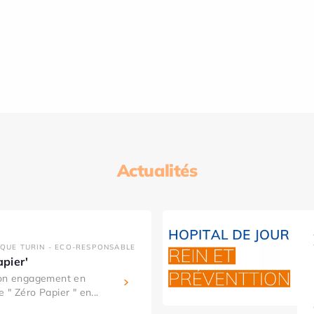
Actualités
IQUE TURIN - ECO-RESPONSABLE
apier'
son engagement en
 " Zéro Papier " en...